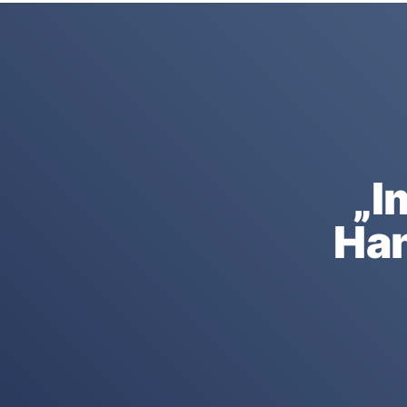
„I
Han