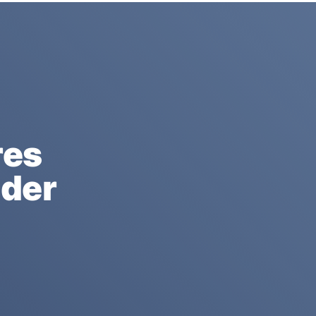
res
 der