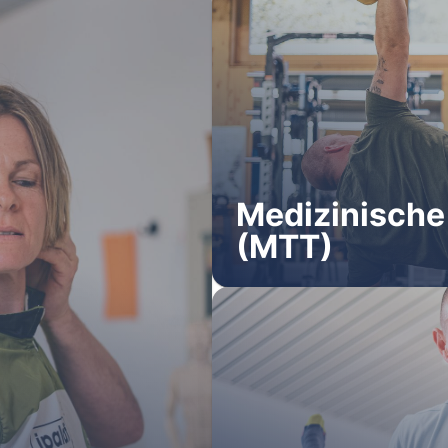
Medizinische
(MTT)