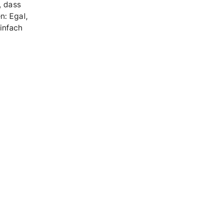
, dass
n: Egal,
infach