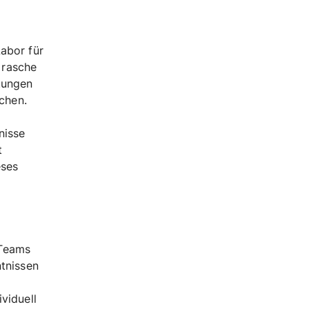
Labor für
 rasche
stungen
ichen.
nisse
t
eses
 Teams
ntnissen
viduell